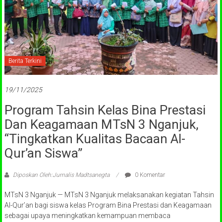
Berita Terkini
19/11/2025
Program Tahsin Kelas Bina Prestasi
Dan Keagamaan MTsN 3 Nganjuk,
“Tingkatkan Kualitas Bacaan Al-
Qur’an Siswa”
Diposkan Oleh:Jurnalis Madtsanegta
0 Komentar
MTsN 3 Nganjuk — MTsN 3 Nganjuk melaksanakan kegiatan Tahsin
Al-Qur’an bagi siswa kelas Program Bina Prestasi dan Keagamaan
sebagai upaya meningkatkan kemampuan membaca