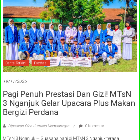
Berita Terkini
Prestasi
19/11/2025
Pagi Penuh Prestasi Dan Gizi! MTsN
3 Nganjuk Gelar Upacara Plus Makan
Bergizi Perdana
Diposkan Oleh:Jurnalis Madtsanegta
0 Komentar
MTsN 3 Nganjuk — Suasana pagi di MTsN 3 Nganjuk terasa