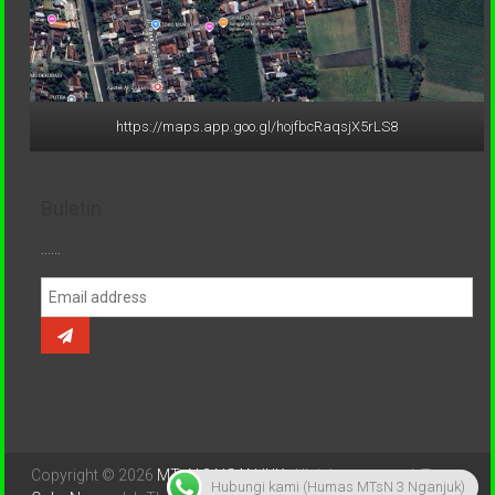
https://maps.app.goo.gl/hojfbcRaqsjX5rLS8
Buletin
......
Copyright © 2026
MTsN 3 NGANJUK
. All rights reserved. Tema:
Hubungi kami (Humas MTsN 3 Nganjuk)