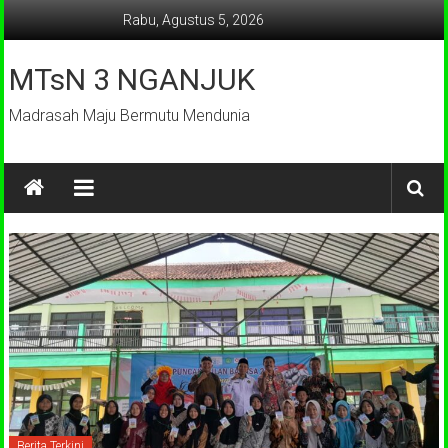
Lompat
Rabu, Agustus 5, 2026
ke
konten
MTsN 3 NGANJUK
Madrasah Maju Bermutu Mendunia
Berita Terkini