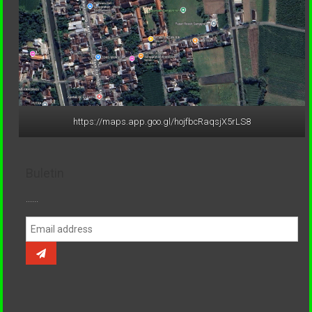
https://maps.app.goo.gl/hojfbcRaqsjX5rLS8
Buletin
......