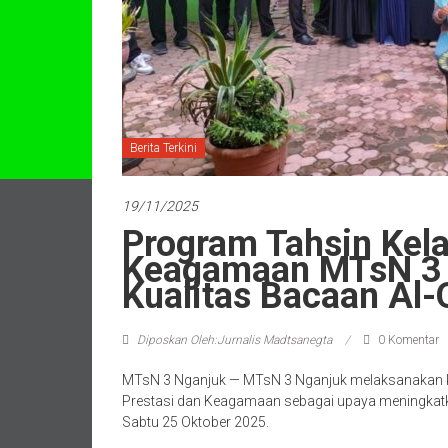
Berita Terkini
19/11/2025
Program Tahsin Kela
Keagamaan MTsN 3 
Kualitas Bacaan Al-
Diposkan Oleh:Jurnalis Madtsanegta
0 Komentar
MTsN 3 Nganjuk — MTsN 3 Nganjuk melaksanakan ke
Prestasi dan Keagamaan sebagai upaya meningkat
Sabtu 25 Oktober 2025.