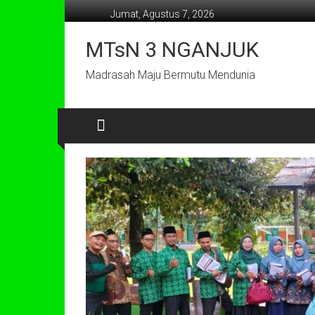
Lompat
Jumat, Agustus 7, 2026
ke
konten
MTsN 3 NGANJUK
Madrasah Maju Bermutu Mendunia