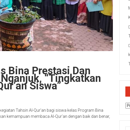
s Bina Prestasi Dan
Nganjuk, “Tingkatkan
Qur’an Siswa”
Ar
giatan Tahsin Al-Qur’an bagi siswa kelas Program Bina
kan kemampuan membaca Al-Qur’an dengan baik dan benar,