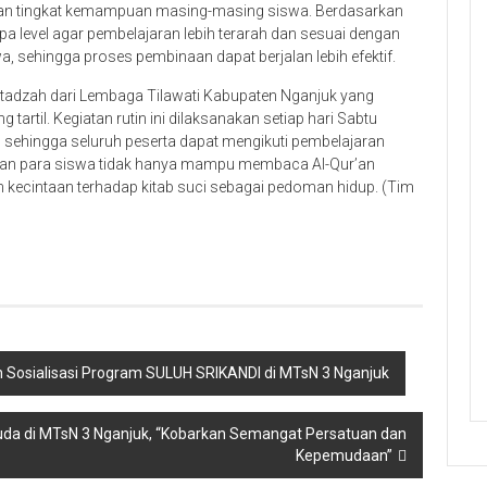
tukan tingkat kemampuan masing-masing siswa. Berdasarkan
apa level agar pembelajaran lebih terarah dan sesuai dengan
a, sehingga proses pembinaan dapat berjalan lebih efektif.
stadzah dari Lembaga Tilawati Kabupaten Nganjuk yang
rtil. Kegiatan rutin ini dilaksanakan setiap hari Sabtu
, sehingga seluruh peserta dapat mengikuti pembelajaran
rapkan para siswa tidak hanya mampu membaca Al-Qur’an
n kecintaan terhadap kitab suci sebagai pedoman hidup. (Tim
 Sosialisasi Program SULUH SRIKANDI di MTsN 3 Nganjuk
da di MTsN 3 Nganjuk, “Kobarkan Semangat Persatuan dan
Kepemudaan”