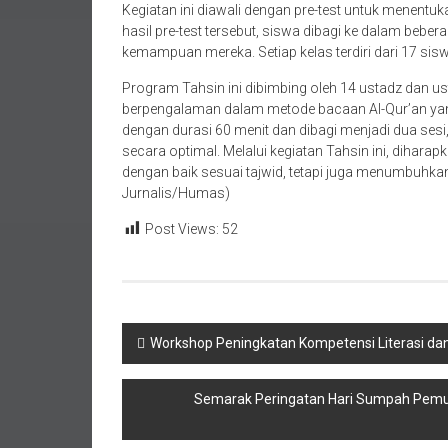
Kegiatan ini diawali dengan pre-test untuk menen
hasil pre-test tersebut, siswa dibagi ke dalam beber
kemampuan mereka. Setiap kelas terdiri dari 17 sisw
Program Tahsin ini dibimbing oleh 14 ustadz dan u
berpengalaman dalam metode bacaan Al-Qur’an yang ta
dengan durasi 60 menit dan dibagi menjadi dua sesi
secara optimal. Melalui kegiatan Tahsin ini, diha
dengan baik sesuai tajwid, tetapi juga menumbuhka
Jurnalis/Humas)
Post Views:
52
Navigasi
Workshop Peningkatan Kompetensi Literasi dan
pos
Semarak Peringatan Hari Sumpah Pemu