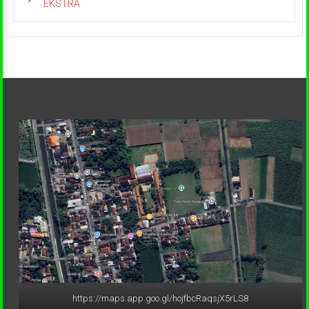
EKSTRA
https://maps.app.goo.gl/hojfbcRaqsjX5rLS8