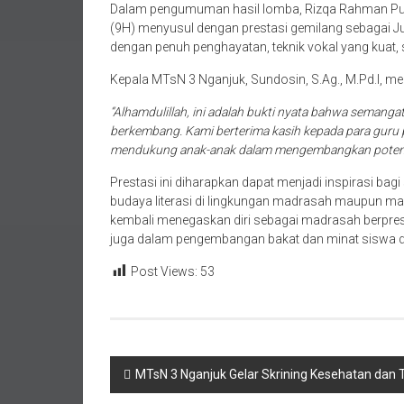
Dalam pengumuman hasil lomba, Rizqa Rahman Putri 
(9H) menyusul dengan prestasi gemilang sebagai 
dengan penuh penghayatan, teknik vokal yang kuat, 
Kepala MTsN 3 Nganjuk, Sundosin, S.Ag., M.Pd.I, 
“Alhamdulillah, ini adalah bukti nyata bahwa semanga
berkembang. Kami berterima kasih kepada para guru 
mendukung anak-anak dalam mengembangkan poten
Prestasi ini diharapkan dapat menjadi inspirasi bagi
budaya literasi di lingkungan madrasah maupun mas
kembali menegaskan diri sebagai madrasah berprest
juga dalam pengembangan bakat dan minat siswa d
Post Views:
53
Navigasi
MTsN 3 Nganjuk Gelar Skrining Kesehatan dan
pos