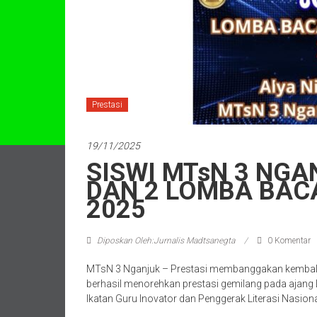
Prestasi
19/11/2025
SISWI MTsN 3 NGA
DAN 2 LOMBA BACA
2025
Diposkan Oleh:Jurnalis Madtsanegta
0 Komentar
MTsN 3 Nganjuk – Prestasi membanggakan kembali d
berhasil menorehkan prestasi gemilang pada ajang
Ikatan Guru Inovator dan Penggerak Literasi Nasiona