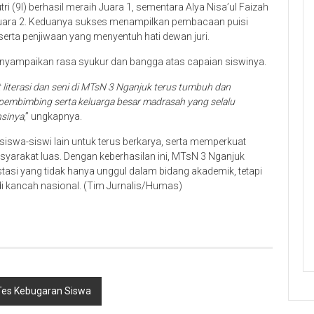
(9I) berhasil meraih Juara 1, sementara Alya Nisa’ul Faizah
Juara 2. Keduanya sukses menampilkan pembacaan puisi
serta penjiwaan yang menyentuh hati dewan juri.
menyampaikan rasa syukur dan bangga atas capaian siswinya.
t literasi dan seni di MTsN 3 Nganjuk terus tumbuh dan
pembimbing serta keluarga besar madrasah yang selalu
sinya
,” ungkapnya.
 siswa-siswi lain untuk terus berkarya, serta memperkuat
yarakat luas. Dengan keberhasilan ini, MTsN 3 Nganjuk
asi yang tidak hanya unggul dalam bidang akademik, tetapi
i kancah nasional. (Tim Jurnalis/Humas)
 Tes Kebugaran Siswa