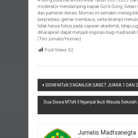
A Gong Duta Baca Indonesia Tahun 2021-2025. Dan 
moderator mendampingi bapak Gol A Gong. Selain i
dan pameran literasi. Momen ini semakin meneguh
berprestasi, gemar membaca, serta terampil menuli
tidak hanya fokus pada capaian akademik, tetapi ju
diharapkan dapat menjadi inspirasi bagi madrasah la
(Tim Jurnalis/Humas)
Post Views:
62
Navigasi
SISWI MTsN 3 NGANJUK SABET JUARA 1 DAN 2
pos
Dua Siswa MTsN 3 Nganjuk Ikuti Wisuda Sekolah M
Jurnalis Madtsanegta