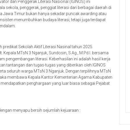
ator dan Penggerak Literasi Nasional (IGINOS) ini
a sekola, penggerak, penggiat literasi dari berbagai daerah di
asa Jawa Timur bukan hanya sekadar puncak awarding atau
sisten menumbuhkan budaya literasi, tetapi juga terdapat
endalam.
redikat Sekolah Aktif Literasi Nasinal tahun 2025.
lt. Kepala MTsN 3 Nganjuk, Sundosin, S.Ag., M.Pd.I. bersama
 pengembangan literasi. Keberhasilan ini adalah hasil kerja
an tantangan dan tugas-tugas yang diberikan oleh IGINOS
erta seluruh warga MTsN 3 Nganjuk. Dengan terpilihnya MTsN
al maka membawa Kepala Kantor Kementerian Agama Kabupaten
I. mendapatkan penghargaan yang luar biasa sebagai Pejabat
dengan menyapu bersih sejumlah kejuaraan :