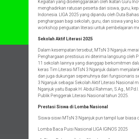
Kegiatan yang diselenggarakan oleh Ikatan Guru Inov
menghadirkan ratusan peserta dari siswa, guru, kepal
Indonesia. LIGA 2025 yang dipandu oleh Duta Bah
penghargaan bagi sekolah, guru, dan siswa yang kon
workshop penguatan literasi untuk pembelajaran m
Sekolah Aktif Literasi 2025
Dalam kesempatan tersebut, MTsN 3 Nganjuk meraih p
Penghargaan prestisius ini diterima langsung oleh P
11 sekolah lainnya yang dianggap berkomitmen dalam
keras Tim Literasi MTsN 3 Nganjuk dalam menjalank
dan juga dukungan sepenuhnya dari fungsionaris s
3 Nganjuk sebagai Sekolah Aktif Literasi Nasion
Nganjuk yaitu Bapak H. Abdul Rahman, S.Ag., M.Pd.
Publik Penggerak Literasi Nasional tahun 2025.
Prestasi Siswa di Lomba Nasional
Siswa-siswi MTsN 3 Nganjuk pun tampil luar biasa 
Lomba Baca Puisi Nasional LIGA IGINOS 2025