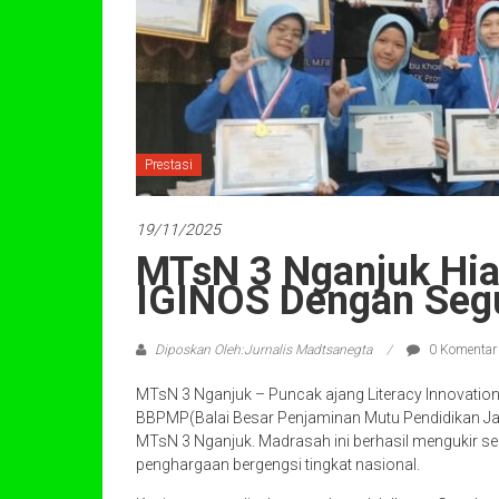
Prestasi
19/11/2025
MTsN 3 Nganjuk Hi
IGINOS Dengan Segu
Diposkan Oleh:Jurnalis Madtsanegta
0 Komentar
MTsN 3 Nganjuk – Puncak ajang Literacy Innovation
BBPMP(Balai Besar Penjaminan Mutu Pendidikan Ja
MTsN 3 Nganjuk. Madrasah ini berhasil mengukir 
penghargaan bergengsi tingkat nasional.