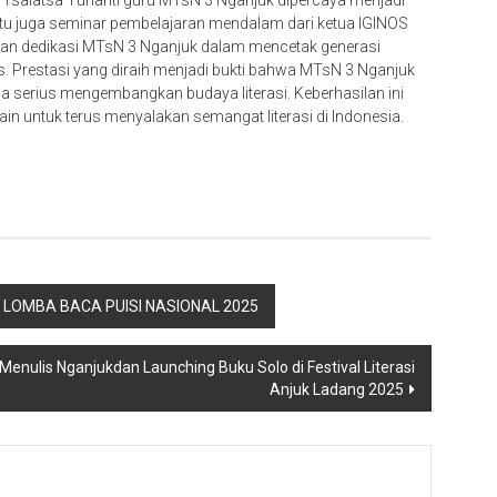
Tsalatsa Yuhanti guru MTsN 3 Nganjuk dipercaya menjadi
tu juga seminar pembelajaran mendalam dari ketua IGINOS
kan dedikasi MTsN 3 Nganjuk dalam mencetak generasi
s. Prestasi yang diraih menjadi bukti bahwa MTsN 3 Nganjuk
ga serius mengembangkan budaya literasi. Keberhasilan ini
in untuk terus menyalakan semangat literasi di Indonesia.
 LOMBA BACA PUISI NASIONAL 2025
enulis Nganjukdan Launching Buku Solo di Festival Literasi
Anjuk Ladang 2025