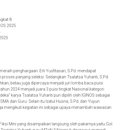
ngkat 8
INOS 2025
4
 2025
2
eraih penghargaan. Erli Yusfitasari, S.Pd. mendapat
ui proses panjang seleksi. Sedangkan Tsalatsa Yuhanti, S.Pd.
kan, beliau juga dipercaya menjadi juri lomba baca puisi
tahun 2024 menjadi juara 3 puisi tingkat Nasional kategori
erdeka” karya Tsalatsa Yuhanti pun dipilih oleh IGINOS sebagai
SMA dan Guru. Selain itu Izatul Husna, S.Pd. dan Yuyun
 juga mengikuti kegiatan ini sebagai upaya menambah wawasan
Fiksi Mini yang disampaikan langsung oleh pakarnya yaitu Gol