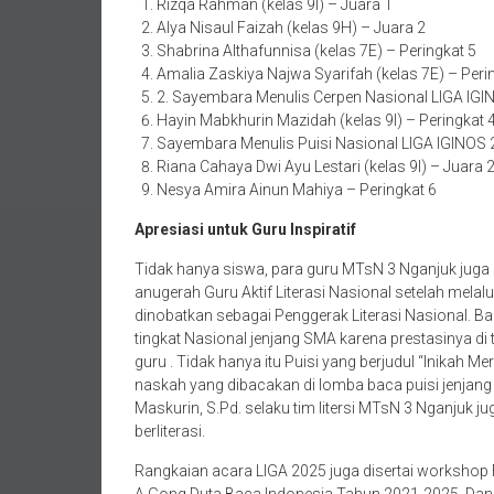
Rizqa Rahman (kelas 9I) – Juara 1
Alya Nisaul Faizah (kelas 9H) – Juara 2
Shabrina Althafunnisa (kelas 7E) – Peringkat 5
Amalia Zaskiya Najwa Syarifah (kelas 7E) – Peri
2. Sayembara Menulis Cerpen Nasional LIGA IG
Hayin Mabkhurin Mazidah (kelas 9I) – Peringkat 
Sayembara Menulis Puisi Nasional LIGA IGINOS
Riana Cahaya Dwi Ayu Lestari (kelas 9I) – Juara 
Nesya Amira Ainun Mahiya – Peringkat 6
Apresiasi untuk Guru Inspiratif
Tidak hanya siswa, para guru MTsN 3 Nganjuk juga m
anugerah Guru Aktif Literasi Nasional setelah melal
dinobatkan sebagai Penggerak Literasi Nasional. Bah
tingkat Nasional jenjang SMA karena prestasinya di 
guru . Tidak hanya itu Puisi yang berjudul “Inikah M
naskah yang dibacakan di lomba baca puisi jenjang 
Maskurin, S.Pd. selaku tim litersi MTsN 3 Nganjuk
berliterasi.
Rangkaian acara LIGA 2025 juga disertai workshop 