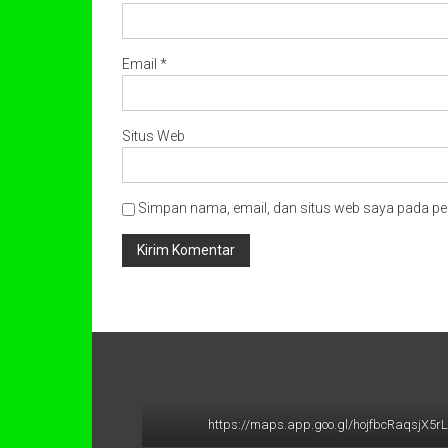
Email
*
Situs Web
Simpan nama, email, dan situs web saya pada pe
https://maps.app.goo.gl/hojfbcRaqsjX5r