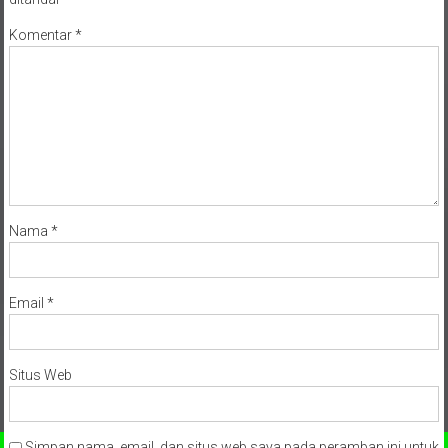
Komentar
*
Nama
*
Email
*
Situs Web
Simpan nama, email, dan situs web saya pada peramban ini untuk