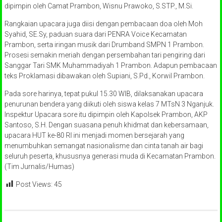
dipimpin oleh Camat Prambon, Wisnu Prawoko, S.STP., M.Si.
Rangkaian upacara juga diisi dengan pembacaan doa oleh Moh
Syahid, SE.Sy, paduan suara dari PENRA Voice Kecamatan
Prambon, serta iringan musik dari Drumband SMPN 1 Prambon.
Prosesi semakin meriah dengan persembahan tari pengiring dari
Sanggar Tari SMK Muhammadiyah 1 Prambon. Adapun pembacaan
teks Proklamasi dibawakan oleh Supiani, S.Pd., Korwil Prambon.
Pada sore harinya, tepat pukul 15.30 WIB, dilaksanakan upacara
penurunan bendera yang diikuti oleh siswa kelas 7 MTsN 3 Nganjuk.
Inspektur Upacara sore itu dipimpin oleh Kapolsek Prambon, AKP
Santoso, S.H. Dengan suasana penuh khidmat dan kebersamaan,
upacara HUT ke-80 RI ini menjadi momen bersejarah yang
menumbuhkan semangat nasionalisme dan cinta tanah air bagi
seluruh peserta, khususnya generasi muda di Kecamatan Prambon.
(Tim Jurnalis/Humas)
Post Views:
45