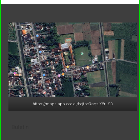
https://maps.app.goo.gl/hojfbcRaqsjX5rLS8
Buletin
......