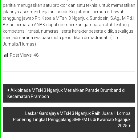
panitia menugaskan satu proktor dan satu teknisi untuk memastikan
jalannya asesmen berjalan lancar. Kegiatan ini berada di bawah
tanggung jawab Plt. Kepala MTsN 3 Nganjuk, Sundosin, S.Ag., M.Pd.I.
Beliau berharap ANBK dapat memberikan gambaran utuh tentang
kompetensi literasi, numerasi, serta karakter peserta didik, sekaligus
menjadi sarana evaluasi mutu pendidikan di madrasah. (Tim
Jurnalis/Humas)
Post Views:
48
Navigasi
Alkibinada MTsN 3 Nganjuk Meriahkan Parade Drumband di
Kecamatan Prambon
pos
Laskar Gardajaya MTsN 3 Nganjuk Raih Juara 1 Lomba
Pionering Tingkat Penggalang SMP/MTs di Kwarcab Nganjuk
2025