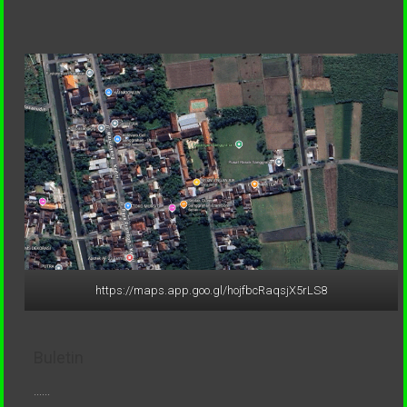
https://maps.app.goo.gl/hojfbcRaqsjX5rLS8
Buletin
......