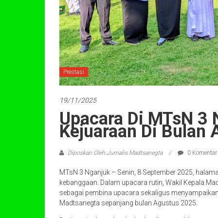
Prestasi
19/11/2025
Upacara Di MTsN 3 
Kejuaraan Di Bulan 
Diposkan Oleh:Jurnalis Madtsanegta
0 Komentar
MTsN 3 Nganjuk – Senin, 8 September 2025, halam
kebanggaan. Dalam upacara rutin, Wakil Kepala Madr
sebagai pembina upacara sekaligus menyampaikan re
Madtsanegta sepanjang bulan Agustus 2025.