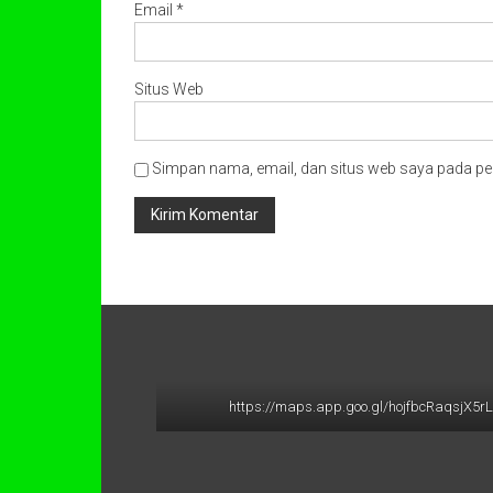
Email
*
Situs Web
Simpan nama, email, dan situs web saya pada pe
https://maps.app.goo.gl/hojfbcRaqsjX5r