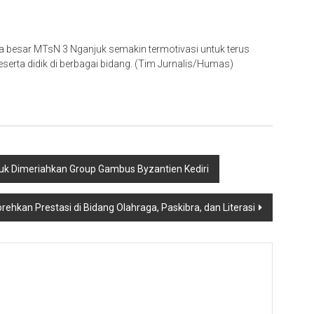
rga besar MTsN 3 Nganjuk semakin termotivasi untuk terus
rta didik di berbagai bidang. (Tim Jurnalis/Humas)
juk Dimeriahkan Group Gambus Byzantien Kediri
ehkan Prestasi di Bidang Olahraga, Paskibra, dan Literasi