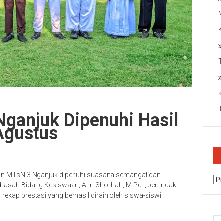
Nganjuk Dipenuhi Hasil
Agustus
an MTsN 3 Nganjuk dipenuhi suasana semangat dan
Ar
asah Bidang Kesiswaan, Atin Sholihah, M.Pd.I, bertindak
kap prestasi yang berhasil diraih oleh siswa-siswi